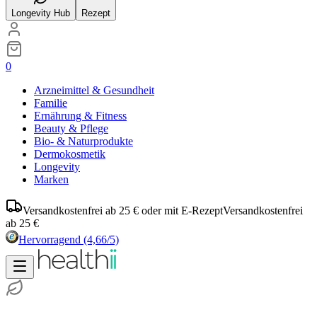
Longevity Hub
Rezept
0
Arzneimittel & Gesundheit
Familie
Ernährung & Fitness
Beauty & Pflege
Bio- & Naturprodukte
Dermokosmetik
Longevity
Marken
Versandkostenfrei ab 25 € oder mit E-Rezept
Versandkostenfrei
ab 25 €
Hervorragend
(4,66/5)