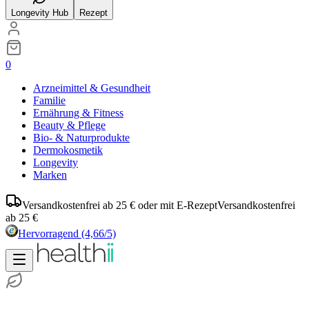
Longevity Hub
Rezept
0
Arzneimittel & Gesundheit
Familie
Ernährung & Fitness
Beauty & Pflege
Bio- & Naturprodukte
Dermokosmetik
Longevity
Marken
Versandkostenfrei ab 25 € oder mit E-Rezept
Versandkostenfrei
ab 25 €
Hervorragend
(4,66/5)