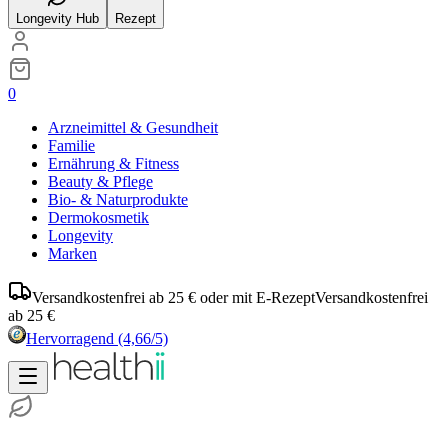
Longevity Hub
Rezept
0
Arzneimittel & Gesundheit
Familie
Ernährung & Fitness
Beauty & Pflege
Bio- & Naturprodukte
Dermokosmetik
Longevity
Marken
Versandkostenfrei ab 25 € oder mit E-Rezept
Versandkostenfrei
ab 25 €
Hervorragend
(4,66/5)