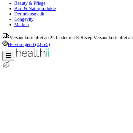
Beauty & Pflege
Bio- & Naturprodukte
Dermokosmetik
Longevity
Marken
Versandkostenfrei ab 25 € oder mit E-Rezept
Versandkostenfrei ab
Hervorragend
(4,66/5)