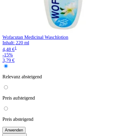
Wofacutan Medicinal Waschlotion
Inhalt
:
220 ml
1
4,48 €
-15%
3,79 €
Relevanz
absteigend
Preis
aufsteigend
Preis
absteigend
Anwenden