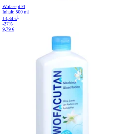
Wofasept Fl
Inhalt
:
500 ml
1
13,34 €
-27%
9,79 €