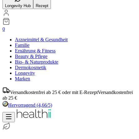
Longevity Hub
Rezept
0
Arzneimittel & Gesundheit
Familie
Ernährung & Fitness
Beauty & Pflege
Bio- & Naturprodukte
Dermokosmetik
Longevity
Marken
Versandkostenfrei ab 25 € oder mit E-Rezept
Versandkostenfrei
ab 25 €
Hervorragend
(4,66/5)