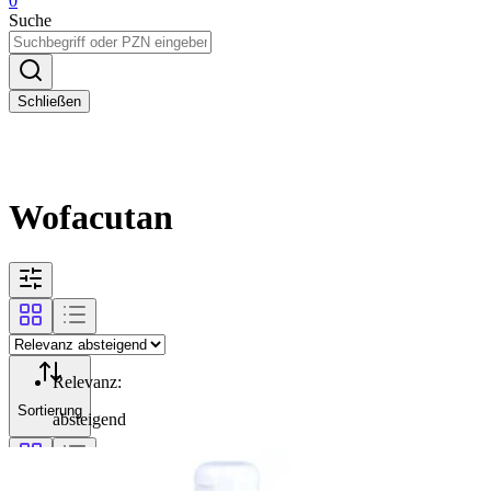
0
Suche
Schließen
Wofacutan
Relevanz
:
Sortierung
absteigend