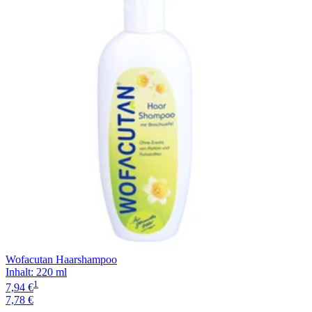
Filterung
Wofacutan Haarshampoo
Inhalt
:
220 ml
1
7,94 €
7,78 €