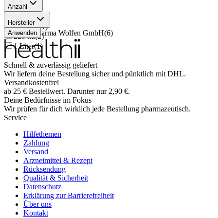
Anzahl
500 ml
(
2
)
Hersteller
1000 ml
(
1
)
Kesla Pharma Wolfen GmbH
(
6
)
Anwenden
220 ml
(
2
)
1 Liter
(
1
)
Schnell & zuverlässig geliefert
Wir liefern deine Bestellung sicher und
pünktlich
mit
DHL
.
Versandkostenfrei
ab
25
€
Bestellwert. Darunter nur
2,90
€
.
Deine Bedürfnisse im Fokus
Wir prüfen für dich wirklich
jede
Bestellung pharmazeutisch.
Service
Hilfethemen
Zahlung
Versand
Arzneimittel & Rezept
Rücksendung
Qualität & Sicherheit
Datenschutz
Erklärung zur Barrierefreiheit
Über uns
Kontakt