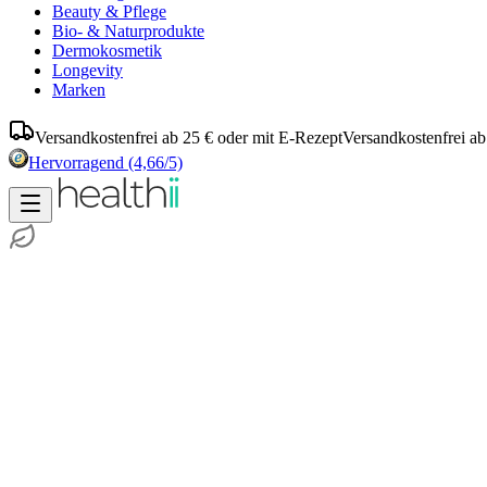
Beauty & Pflege
Bio- & Naturprodukte
Dermokosmetik
Longevity
Marken
Versandkostenfrei ab 25 € oder mit E-Rezept
Versandkostenfrei ab
Hervorragend
(4,66/5)