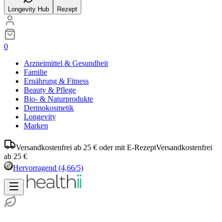
Longevity Hub
Rezept
0
Arzneimittel & Gesundheit
Familie
Ernährung & Fitness
Beauty & Pflege
Bio- & Naturprodukte
Dermokosmetik
Longevity
Marken
Versandkostenfrei ab 25 € oder mit E-Rezept
Versandkostenfrei
ab 25 €
Hervorragend
(4,66/5)