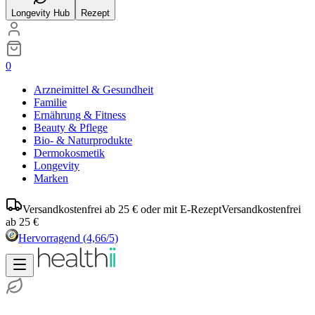
Longevity Hub
Rezept
0
Arzneimittel & Gesundheit
Familie
Ernährung & Fitness
Beauty & Pflege
Bio- & Naturprodukte
Dermokosmetik
Longevity
Marken
Versandkostenfrei ab 25 € oder mit E-Rezept
Versandkostenfrei
ab 25 €
Hervorragend
(4,66/5)