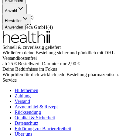
Anwenden
Anzahl
196 Stück
(
2
)
Hersteller
56 Stück
(
2
)
AstraZeneca GmbH
(
4
)
Anwenden
Schnell & zuverlässig geliefert
Wir liefern deine Bestellung sicher und
pünktlich
mit
DHL
.
Versandkostenfrei
ab
25
€
Bestellwert. Darunter nur
2,90
€
.
Deine Bedürfnisse im Fokus
Wir prüfen für dich wirklich
jede
Bestellung pharmazeutisch.
Service
Hilfethemen
Zahlung
Versand
Arzneimittel & Rezept
Rücksendung
Qualität & Sicherheit
Datenschutz
Erklärung zur Barrierefreiheit
Über uns