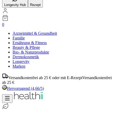
Longevity Hub
Rezept
0
Arzneimittel & Gesundheit
Familie
Ernährung & Fitness
Beauty & Pflege
Bio- & Naturprodukte
Dermokosmetik
Longevity
Marken
Versandkostenfrei ab 25 € oder mit E-Rezept
Versandkostenfrei
ab 25 €
Hervorragend
(4,66/5)