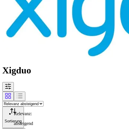
Xigduo
Relevanz
:
Sortierung
absteigend