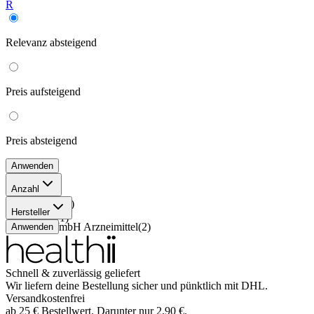
R
Relevanz
absteigend
Preis
aufsteigend
Preis
absteigend
Anwenden
Anzahl
10x10 ml
(
1
)
Hersteller
5x10 ml
(
1
)
MIBE GmbH Arzneimittel
(
2
)
Anwenden
Schnell & zuverlässig geliefert
Wir liefern deine Bestellung sicher und
pünktlich
mit
DHL
.
Versandkostenfrei
ab
25
€
Bestellwert. Darunter nur
2,90
€
.