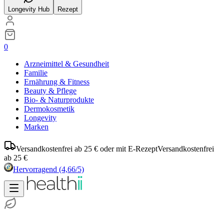
Longevity Hub
Rezept
0
Arzneimittel & Gesundheit
Familie
Ernährung & Fitness
Beauty & Pflege
Bio- & Naturprodukte
Dermokosmetik
Longevity
Marken
Versandkostenfrei ab 25 € oder mit E-Rezept
Versandkostenfrei
ab 25 €
Hervorragend
(4,66/5)