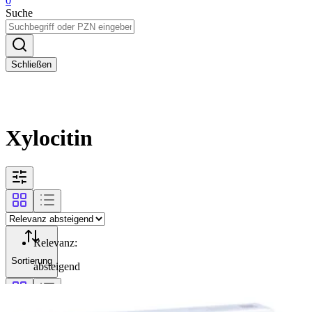
0
Suche
Schließen
Xylocitin
Relevanz
:
Sortierung
absteigend