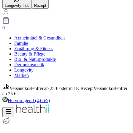
Longevity Hub
Rezept
0
Arzneimittel & Gesundheit
Familie
Ernährung & Fitness
Beauty & Pflege
Bio- & Naturprodukte
Dermokosmetik
Longevity
Marken
Versandkostenfrei ab 25 € oder mit E-Rezept
Versandkostenfrei
ab 25 €
Hervorragend
(4,66/5)