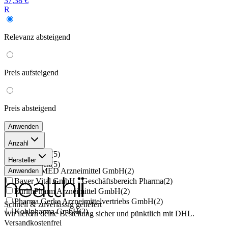
37,38 €
R
Relevanz
absteigend
Preis
aufsteigend
Preis
absteigend
Anwenden
Anzahl
3x21 Stück
(
5
)
Hersteller
6x21 Stück
(
5
)
EMRA-MED Arzneimittel GmbH
(
2
)
Anwenden
Bayer Vital GmbH - Geschäftsbereich Pharma
(
2
)
EurimPharm Arzneimittel GmbH
(
2
)
Pharma Gerke Arzneimittelvertriebs GmbH
(
2
)
Schnell & zuverlässig geliefert
Kohlpharma GmbH
(
2
)
Wir liefern deine Bestellung sicher und
pünktlich
mit
DHL
.
Versandkostenfrei