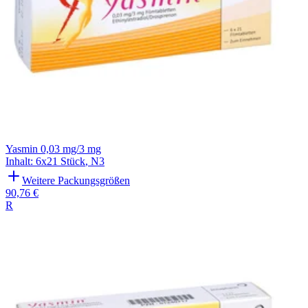
Yasmin 0,03 mg/3 mg
Inhalt
:
6x21 Stück
,
N3
Weitere Packungsgrößen
90,76 €
R