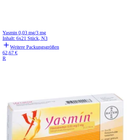
Yasmin 0,03 mg/3 mg
Inhalt
:
6x21 Stück
,
N3
Weitere Packungsgrößen
62,67 €
R