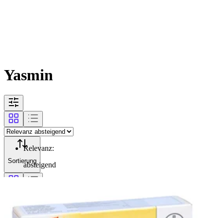
Yasmin
Relevanz
:
Sortierung
absteigend
Filterung