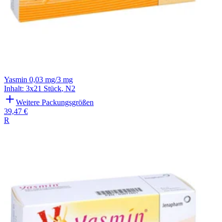
Yasmin 0,03 mg/3 mg
Inhalt
:
3x21 Stück
,
N2
Weitere Packungsgrößen
39,47 €
R