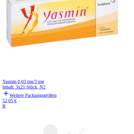
Yasmin 0,03 mg/3 mg
Inhalt
:
3x21 Stück
,
N2
Weitere Packungsgrößen
52,05 €
R