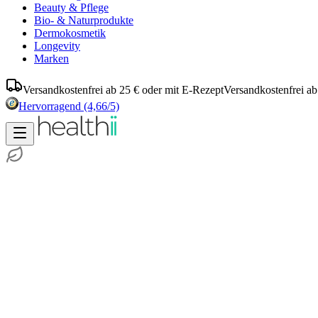
Beauty & Pflege
Bio- & Naturprodukte
Dermokosmetik
Longevity
Marken
Versandkostenfrei ab 25 € oder mit E-Rezept
Versandkostenfrei ab
Hervorragend
(4,66/5)