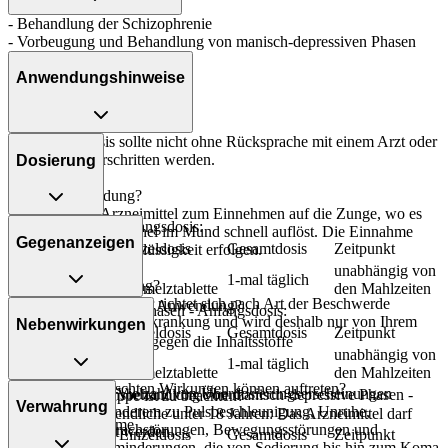
- Behandlung der Schizophrenie
- Vorbeugung und Behandlung von manisch-depressiven Phasen
Anwendungshinweise
Die Gesamtdosis sollte nicht ohne Rücksprache mit einem Arzt oder
Apotheker überschritten werden.
Dosierung
Art der Anwendung?
Legen Sie das Arzneimittel zum Einnehmen auf die Zunge, wo es
Schizophrenie - Anfangsdosis:
sich durch den Speichel im Mund schnell auflöst. Die Einnahme
Gegenanzeigen
Personenkreis
Einzeldosis
Gesamtdosis
Zeitpunkt
kann mit oder ohne Flüssigkeit erfolgen.
1
unabhängig von
Erwachsene
1-mal täglich
Dauer der Anwendung?
Schmelztablette
den Mahlzeiten
Die Anwendungsdauer richtet sich nach Art der Beschwerde
Was spricht gegen eine Anwendung?
Manisch-depressive Phasen - Anfangsdosis:
und/oder Dauer der Erkrankung und wird deshalb nur von Ihrem
Nebenwirkungen
Personenkreis
Einzeldosis
Gesamtdosis
Zeitpunkt
Arzt bestimmt.
- Überempfindlichkeit gegen die Inhaltsstoffe
1
unabhängig von
- Engwinkelglaukom
Erwachsene
1-mal täglich
Schmelztablette
den Mahlzeiten
Überdosierung?
Welche unerwünschten Wirkungen können auftreten?
Es kann zu einer Vielzahl von Überdosierungserscheinungen
Als Kombinationsbehandlung von manisch-depressive Phasen -
Welche Altersgruppe ist zu beachten?
Verwahrung
kommen, unter anderem zu Pulsbeschleunigung, Unruhe,
Anfangsdosis:
- Kinder und Jugendliche unter 18 Jahren: Das Arzneimittel darf
- Gewichtszunahme
Aggressivität, Sprachstörungen, Bewegungsstörungen und
nicht angewendet werden.
Personenkreis
Einzeldosis
Gesamtdosis
Zeitpunkt
- Schläfrigkeit
Bewusstseinsverminderungen, die von Sedierung bis hin zum Koma