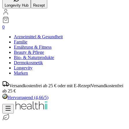
Longevity Hub
Rezept
0
Arzneimittel & Gesundheit
Familie
Ernährung & Fitness
Beauty & Pflege
Bio- & Naturprodukte
Dermokosmetik
Longevity
Marken
Versandkostenfrei ab 25 € oder mit E-Rezept
Versandkostenfrei
ab 25 €
Hervorragend
(4,66/5)