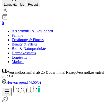
Longevity Hub
Rezept
0
Arzneimittel & Gesundheit
Familie
Ernährung & Fitness
Beauty & Pflege
Bio- & Naturprodukte
Dermokosmetik
Longevity
Marken
Versandkostenfrei ab 25 € oder mit E-Rezept
Versandkostenfrei
ab 25 €
Hervorragend
(4,66/5)