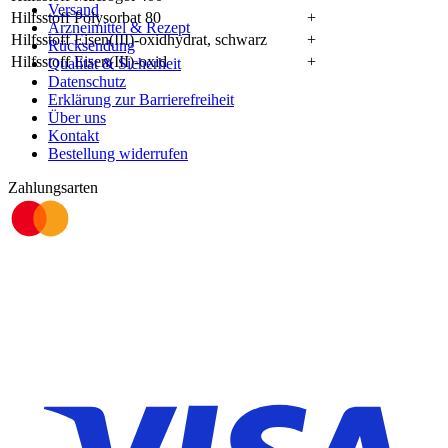
Versand
Hilfsstoff Polysorbat 80
+
Arzneimittel & Rezept
Hilfsstoff Eisen(III)-oxidhydrat, schwarz
+
Rücksendung
Hilfsstoff Eisen(III)-oxid
+
Qualität & Sicherheit
Datenschutz
Erklärung zur Barrierefreiheit
Über uns
Kontakt
Bestellung widerrufen
Zahlungsarten