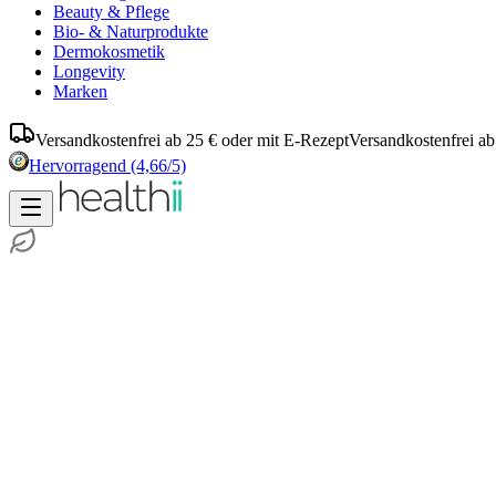
Beauty & Pflege
Bio- & Naturprodukte
Dermokosmetik
Longevity
Marken
Versandkostenfrei ab 25 € oder mit E-Rezept
Versandkostenfrei ab
Hervorragend
(4,66/5)