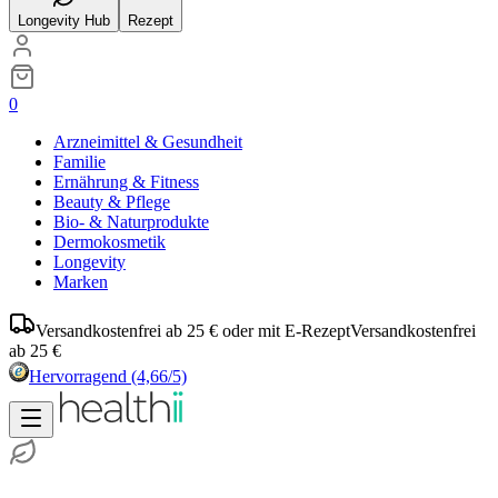
Longevity Hub
Rezept
0
Arzneimittel & Gesundheit
Familie
Ernährung & Fitness
Beauty & Pflege
Bio- & Naturprodukte
Dermokosmetik
Longevity
Marken
Versandkostenfrei ab 25 € oder mit E-Rezept
Versandkostenfrei
ab 25 €
Hervorragend
(4,66/5)