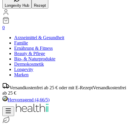
Longevity Hub
Rezept
0
Arzneimittel & Gesundheit
Familie
Ernährung & Fitness
Beauty & Pflege
Bio- & Naturprodukte
Dermokosmetik
Longevity
Marken
Versandkostenfrei ab 25 € oder mit E-Rezept
Versandkostenfrei
ab 25 €
Hervorragend
(4,66/5)