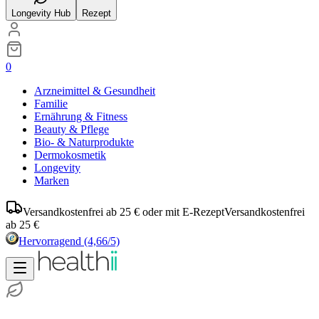
Longevity Hub
Rezept
0
Arzneimittel & Gesundheit
Familie
Ernährung & Fitness
Beauty & Pflege
Bio- & Naturprodukte
Dermokosmetik
Longevity
Marken
Versandkostenfrei ab 25 € oder mit E-Rezept
Versandkostenfrei
ab 25 €
Hervorragend
(4,66/5)