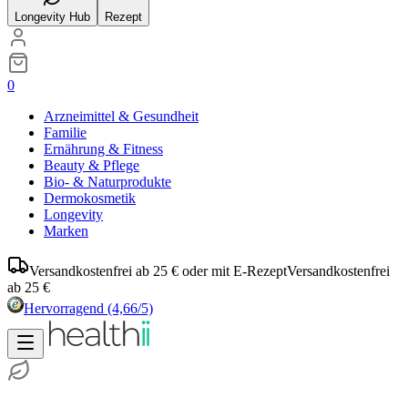
Longevity Hub
Rezept
0
Arzneimittel & Gesundheit
Familie
Ernährung & Fitness
Beauty & Pflege
Bio- & Naturprodukte
Dermokosmetik
Longevity
Marken
Versandkostenfrei ab 25 € oder mit E-Rezept
Versandkostenfrei
ab 25 €
Hervorragend
(4,66/5)