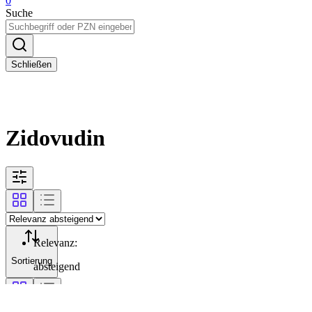
0
Suche
Schließen
Zidovudin
Relevanz
:
Sortierung
absteigend