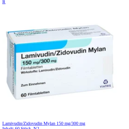
R
Lamivudin/Zidovudin Mylan 150 mg/300 mg
Inhalt
:
60 Stück
,
N2