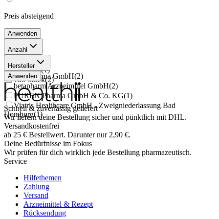
Preis
absteigend
Anwenden
Anzahl
60 Stück
(
3
)
Hersteller
40 Stück
(
1
)
Abdi Farma GmbH
(
2
)
Anwenden
180 Stück
(
2
)
betapharm Arzneimittel GmbH
(
2
)
PUREN Pharma GmbH & Co. KG
(
1
)
Viatris Healthcare GmbH - Zweigniederlassung Bad
Schnell & zuverlässig geliefert
Homburg
(
1
)
Wir liefern deine Bestellung sicher und
pünktlich
mit
DHL
.
Versandkostenfrei
ab
25
€
Bestellwert. Darunter nur
2,90
€
.
Deine Bedürfnisse im Fokus
Wir prüfen für dich wirklich
jede
Bestellung pharmazeutisch.
Service
Hilfethemen
Zahlung
Versand
Arzneimittel & Rezept
Rücksendung