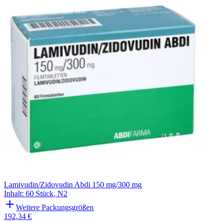
Filterung
Lamivudin/Zidovudin Abdi 150 mg/300 mg
Inhalt
:
60 Stück
,
N2
Weitere Packungsgrößen
192,34 €