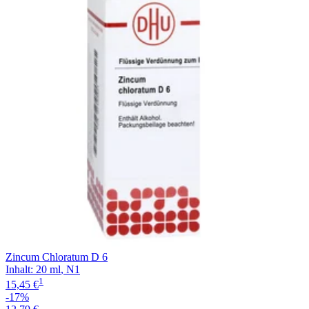
Filterung
Zincum Chloratum D 6
Inhalt
:
20 ml
,
N1
1
15,45 €
-17%