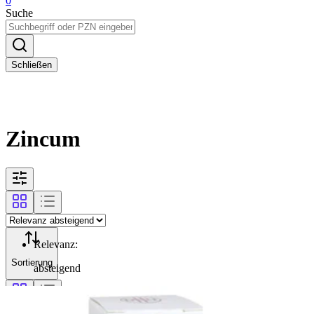
0
Suche
Schließen
Zincum
Relevanz
:
Sortierung
absteigend