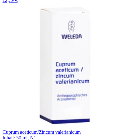
12,79 €
Cuprum aceticum/Zincum valerianicum
Inhalt
:
50 ml
,
N1