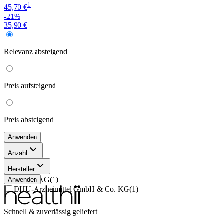
1
45,70 €
-21%
35,90 €
Relevanz
absteigend
Preis
aufsteigend
Preis
absteigend
Anwenden
Anzahl
50 ml
(
1
)
Hersteller
20 ml
(
1
)
Weleda AG
(
1
)
Anwenden
DHU-Arzneimittel GmbH & Co. KG
(
1
)
Schnell & zuverlässig geliefert