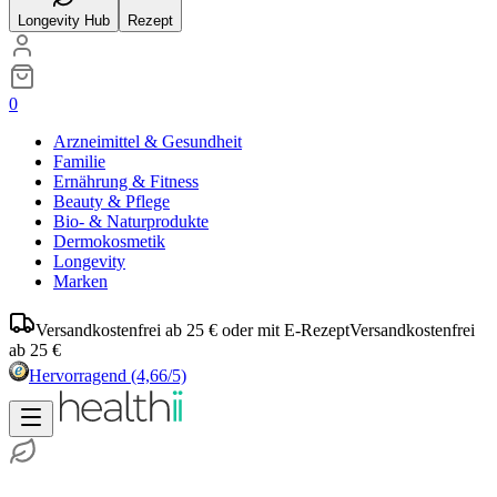
Longevity Hub
Rezept
0
Arzneimittel & Gesundheit
Familie
Ernährung & Fitness
Beauty & Pflege
Bio- & Naturprodukte
Dermokosmetik
Longevity
Marken
Versandkostenfrei ab 25 € oder mit E-Rezept
Versandkostenfrei
ab 25 €
Hervorragend
(4,66/5)