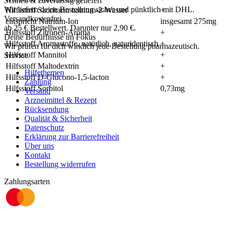
Schnell & zuverlässig geliefert
Wir liefern deine Bestellung sicher und
pünktlich
mit
DHL
.
Hilfsstoff Saccharin natrium-2-Wasser
+
Versandkostenfrei
entspricht Natrium-Ion
insgesamt 275mg
ab
25
€
Bestellwert. Darunter nur
2,90
€
.
Hilfsstoff Zitronen-Aroma
+
Deine Bedürfnisse im Fokus
Hilfsstoff Aromastoffe, natürlich, naturidentisch
+
Wir prüfen für dich wirklich
jede
Bestellung pharmazeutisch.
Hilfsstoff Mannitol
+
Service
Hilfsstoff Maltodextrin
+
Hilfethemen
Hilfsstoff D-Glucono-1,5-lacton
+
Zahlung
Hilfsstoff Sorbitol
0,73mg
Versand
Arzneimittel & Rezept
Rücksendung
Qualität & Sicherheit
Datenschutz
Erklärung zur Barrierefreiheit
Über uns
Kontakt
Bestellung widerrufen
Zahlungsarten