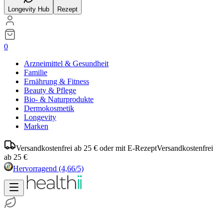
Longevity Hub
Rezept
0
Arzneimittel & Gesundheit
Familie
Ernährung & Fitness
Beauty & Pflege
Bio- & Naturprodukte
Dermokosmetik
Longevity
Marken
Versandkostenfrei ab 25 € oder mit E-Rezept
Versandkostenfrei
ab 25 €
Hervorragend
(4,66/5)