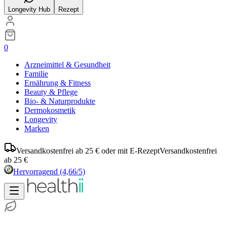
Longevity Hub
Rezept
0
Arzneimittel & Gesundheit
Familie
Ernährung & Fitness
Beauty & Pflege
Bio- & Naturprodukte
Dermokosmetik
Longevity
Marken
Versandkostenfrei ab 25 € oder mit E-Rezept
Versandkostenfrei
ab 25 €
Hervorragend
(4,66/5)