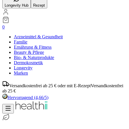
Longevity Hub
Rezept
0
Arzneimittel & Gesundheit
Familie
Ernährung & Fitness
Beauty & Pflege
Bio- & Naturprodukte
Dermokosmetik
Longevity
Marken
Versandkostenfrei ab 25 € oder mit E-Rezept
Versandkostenfrei
ab 25 €
Hervorragend
(4,66/5)