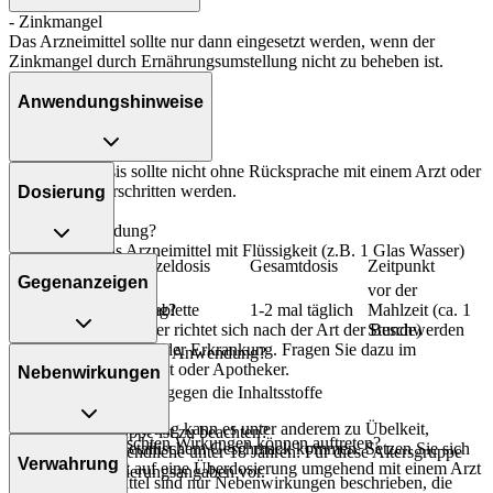
- Zinkmangel
Das Arzneimittel sollte nur dann eingesetzt werden, wenn der
Zinkmangel durch Ernährungsumstellung nicht zu beheben ist.
Anwendungshinweise
Die Gesamtdosis sollte nicht ohne Rücksprache mit einem Arzt oder
Apotheker überschritten werden.
Dosierung
Art der Anwendung?
Nehmen Sie das Arzneimittel mit Flüssigkeit (z.B. 1 Glas Wasser)
Personenkreis
Einzeldosis
Gesamtdosis
Zeitpunkt
ein.
Gegenanzeigen
vor der
Erwachsene
1 Tablette
1-2 mal täglich
Mahlzeit (ca. 1
Dauer der Anwendung?
Stunde)
Die Anwendungsdauer richtet sich nach der Art der Beschwerden
und/oder dem Verlauf der Erkrankung. Fragen Sie dazu im
Was spricht gegen eine Anwendung?
Zweifelsfalle Ihren Arzt oder Apotheker.
Nebenwirkungen
- Überempfindlichkeit gegen die Inhaltsstoffe
Überdosierung?
Bei einer Überdosierung kann es unter anderem zu Übelkeit,
Welche Altersgruppe ist zu beachten?
Welche unerwünschten Wirkungen können auftreten?
Erbrechen und metallischem Geschmack kommen. Setzen Sie sich
- Kinder und Jugendliche unter 18 Jahren: Für diese Altersgruppe
Verwahrung
bei dem Verdacht auf eine Überdosierung umgehend mit einem Arzt
liegen keine Dosierungsangaben vor.
Für das Arzneimittel sind nur Nebenwirkungen beschrieben, die
in Verbindung.