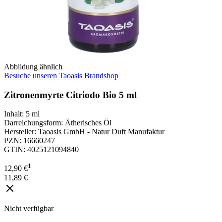
Abbildung ähnlich
Besuche unseren Taoasis Brandshop
Zitronenmyrte Citriodo Bio 5 ml
Inhalt
:
5 ml
Darreichungsform
:
Ätherisches Öl
Hersteller
:
Taoasis GmbH - Natur Duft Manufaktur
PZN
:
16660247
GTIN
:
4025121094840
1
12,90 €
11,89 €
Nicht verfügbar