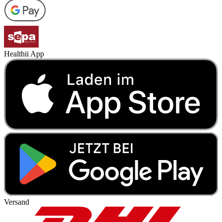
Healthii App
Versand