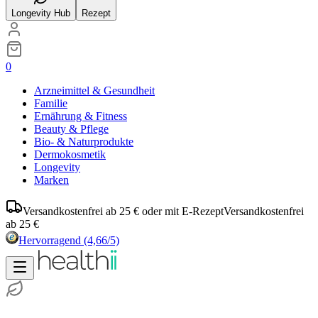
Longevity Hub
Rezept
0
Arzneimittel & Gesundheit
Familie
Ernährung & Fitness
Beauty & Pflege
Bio- & Naturprodukte
Dermokosmetik
Longevity
Marken
Versandkostenfrei ab 25 € oder mit E-Rezept
Versandkostenfrei
ab 25 €
Hervorragend
(4,66/5)