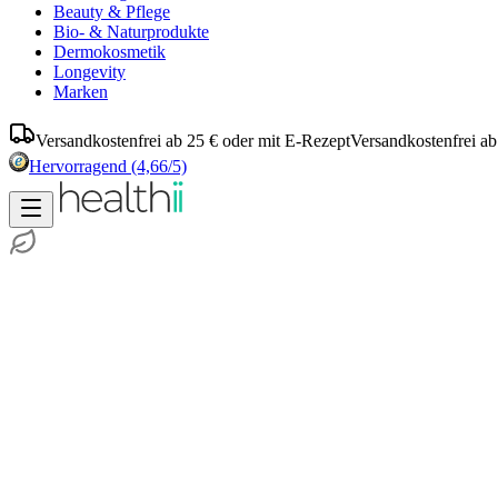
Beauty & Pflege
Bio- & Naturprodukte
Dermokosmetik
Longevity
Marken
Versandkostenfrei ab 25 € oder mit E-Rezept
Versandkostenfrei ab
Hervorragend
(4,66/5)