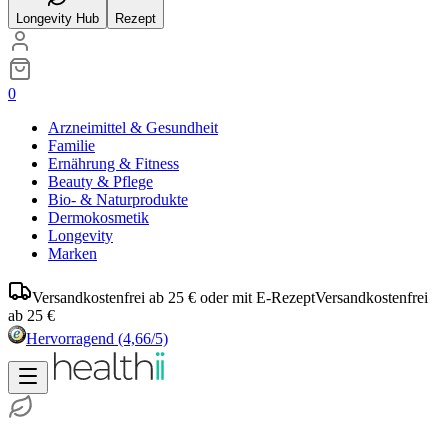
Longevity Hub
Rezept
0
Arzneimittel & Gesundheit
Familie
Ernährung & Fitness
Beauty & Pflege
Bio- & Naturprodukte
Dermokosmetik
Longevity
Marken
Versandkostenfrei ab 25 € oder mit E-Rezept
Versandkostenfrei
ab 25 €
Hervorragend
(4,66/5)