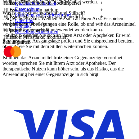
in dieser Altersgruppe nicht angewendet werden.
Hilfsstoff Siliciumdioxid, hochdisperses
+
Qualität & Sicherheit
Datenschutz
Hilfsstoff Saccharin natrium
+
Was ist mit Schwangerschaft und Stillzeit?
Erklärung zur Barrierefreiheit
Hilfsstoff Magnesium stearat (pflanzlich)
+
- Schwangerschaft: Wenden Sie sich an Ihren Arzt. Es spielen
Über uns
Hilfsstoff Menthol-Aroma
+
verschiedene Überlegungen eine Rolle, ob und wie das Arzneimittel
Kontakt
in der Schwangerschaft angewendet werden kann.
Hilfsstoff Levomenthol
+
Bestellung widerrufen
- Stillzeit: Wenden Sie sich an Ihren Arzt oder Apotheker. Er wird
Hilfsstoff Maisstärke, modifiziert
+
Ihre besondere Ausgangslage prüfen und Sie entsprechend beraten,
Zahlungsarten
ob und wie Sie mit dem Stillen weitermachen können.
Ist Ihnen das Arzneimittel trotz einer Gegenanzeige verordnet
worden, sprechen Sie mit Ihrem Arzt oder Apotheker. Der
therapeutische Nutzen kann höher sein, als das Risiko, das die
Anwendung bei einer Gegenanzeige in sich birgt.