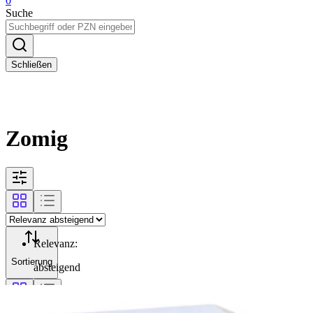
0
Suche
Schließen
Zomig
Relevanz
:
Sortierung
absteigend