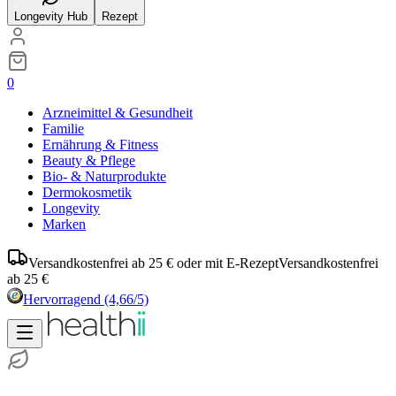
Longevity Hub
Rezept
0
Arzneimittel & Gesundheit
Familie
Ernährung & Fitness
Beauty & Pflege
Bio- & Naturprodukte
Dermokosmetik
Longevity
Marken
Versandkostenfrei ab 25 € oder mit E-Rezept
Versandkostenfrei
ab 25 €
Hervorragend
(4,66/5)