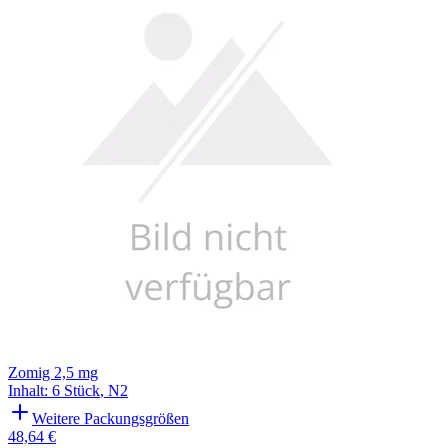
Zomig 2,5 mg
Inhalt
:
6 Stück
,
N2
Weitere Packungsgrößen
48,64 €