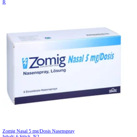
R
Zomig Nasal 5 mg/Dosis Nasenspray
Inhalt
:
6 Stück
,
N2