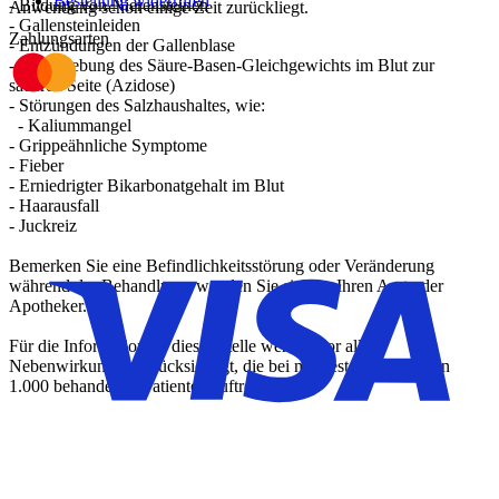
Bestellung widerrufen
- Bildung von Nierensteinen
Anwendung schon einige Zeit zurückliegt.
- Gallensteinleiden
Zahlungsarten
- Entzündungen der Gallenblase
- Verschiebung des Säure-Basen-Gleichgewichts im Blut zur
saueren Seite (Azidose)
- Störungen des Salzhaushaltes, wie:
- Kaliummangel
- Grippeähnliche Symptome
- Fieber
- Erniedrigter Bikarbonatgehalt im Blut
- Haarausfall
- Juckreiz
Bemerken Sie eine Befindlichkeitsstörung oder Veränderung
während der Behandlung, wenden Sie sich an Ihren Arzt oder
Apotheker.
Für die Information an dieser Stelle werden vor allem
Nebenwirkungen berücksichtigt, die bei mindestens einem von
1.000 behandelten Patienten auftreten.