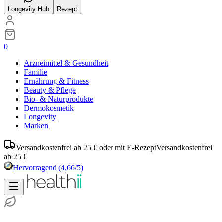
Longevity Hub
Rezept
0
Arzneimittel & Gesundheit
Familie
Ernährung & Fitness
Beauty & Pflege
Bio- & Naturprodukte
Dermokosmetik
Longevity
Marken
Versandkostenfrei ab 25 € oder mit E-Rezept
Versandkostenfrei
ab 25 €
Hervorragend
(4,66/5)