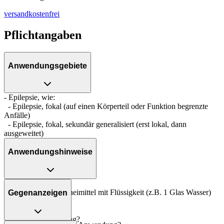
versandkostenfrei
Pflichtangaben
Anwendungsgebiete
- Epilepsie, wie:
- Epilepsie, fokal (auf einen Körperteil oder Funktion begrenzte
Anfälle)
- Epilepsie, fokal, sekundär generalisiert (erst lokal, dann
ausgeweitet)
Anwendungshinweise
Art der Anwendung?
Nehmen Sie das Arzneimittel mit Flüssigkeit (z.B. 1 Glas Wasser)
Gegenanzeigen
ein.
Dauer der Anwendung?