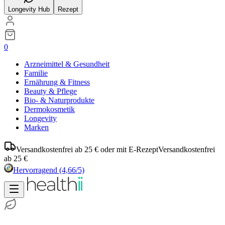
Longevity Hub
Rezept
0
Arzneimittel & Gesundheit
Familie
Ernährung & Fitness
Beauty & Pflege
Bio- & Naturprodukte
Dermokosmetik
Longevity
Marken
Versandkostenfrei ab 25 € oder mit E-Rezept
Versandkostenfrei
ab 25 €
Hervorragend
(4,66/5)