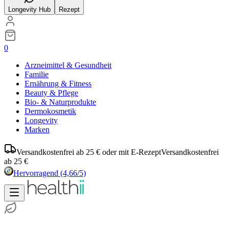
Longevity Hub
Rezept
0
Arzneimittel & Gesundheit
Familie
Ernährung & Fitness
Beauty & Pflege
Bio- & Naturprodukte
Dermokosmetik
Longevity
Marken
Versandkostenfrei ab 25 € oder mit E-Rezept
Versandkostenfrei
ab 25 €
Hervorragend
(4,66/5)