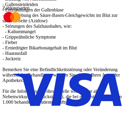
- Gallensteinleiden
Zahlungsarten
- Entzündungen der Gallenblase
- Verschiebung des Säure-Basen-Gleichgewichts im Blut zur
saueren Seite (Azidose)
- Störungen des Salzhaushaltes, wie:
- Kaliummangel
- Grippeähnliche Symptome
- Fieber
- Erniedrigter Bikarbonatgehalt im Blut
- Haarausfall
- Juckreiz
Bemerken Sie eine Befindlichkeitsstörung oder Veränderung
während der Behandlung, wenden Sie sich an Ihren Arzt oder
Apotheker.
Für die Information an dieser Stelle werden vor allem
Nebenwirkungen berücksichtigt, die bei mindestens einem von
1.000 behandelten Patienten auftreten.