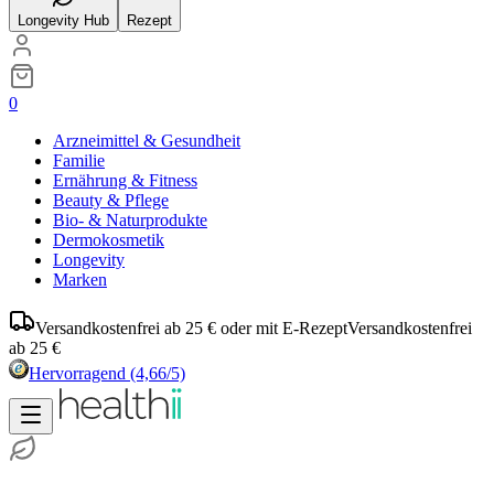
Longevity Hub
Rezept
0
Arzneimittel & Gesundheit
Familie
Ernährung & Fitness
Beauty & Pflege
Bio- & Naturprodukte
Dermokosmetik
Longevity
Marken
Versandkostenfrei ab 25 € oder mit E-Rezept
Versandkostenfrei
ab 25 €
Hervorragend
(4,66/5)