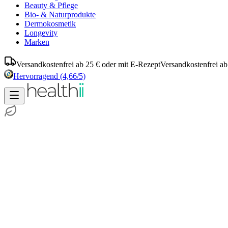
Beauty & Pflege
Bio- & Naturprodukte
Dermokosmetik
Longevity
Marken
Versandkostenfrei ab 25 € oder mit E-Rezept
Versandkostenfrei ab
Hervorragend
(4,66/5)