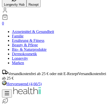
Longevity Hub
Rezept
0
Arzneimittel & Gesundheit
Familie
Ernährung & Fitness
Beauty & Pflege
Bio- & Naturprodukte
Dermokosmetik
Longevity
Marken
Versandkostenfrei ab 25 € oder mit E-Rezept
Versandkostenfrei
ab 25 €
Hervorragend
(4,66/5)