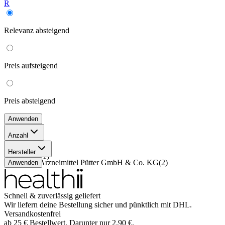
R
Relevanz
absteigend
Preis
aufsteigend
Preis
absteigend
Anwenden
Anzahl
20x15 g
(
1
)
Hersteller
50x15 g
(
1
)
Medice Arzneimittel Pütter GmbH & Co. KG
(
2
)
Anwenden
Schnell & zuverlässig geliefert
Wir liefern deine Bestellung sicher und
pünktlich
mit
DHL
.
Versandkostenfrei
ab
25
€
Bestellwert. Darunter nur
2,90
€
.