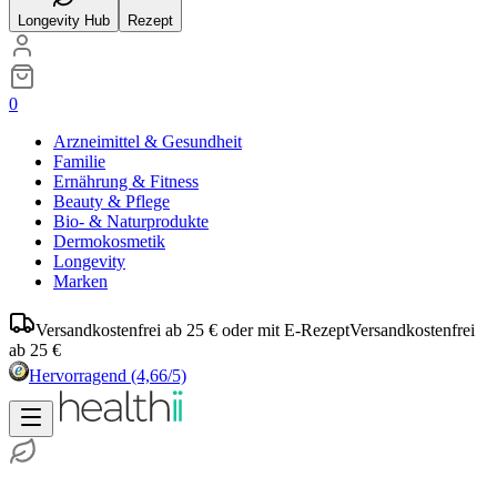
Longevity Hub
Rezept
0
Arzneimittel & Gesundheit
Familie
Ernährung & Fitness
Beauty & Pflege
Bio- & Naturprodukte
Dermokosmetik
Longevity
Marken
Versandkostenfrei ab 25 € oder mit E-Rezept
Versandkostenfrei
ab 25 €
Hervorragend
(4,66/5)