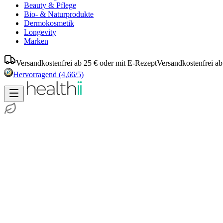
Beauty & Pflege
Bio- & Naturprodukte
Dermokosmetik
Longevity
Marken
Versandkostenfrei ab 25 € oder mit E-Rezept
Versandkostenfrei ab
Hervorragend
(4,66/5)