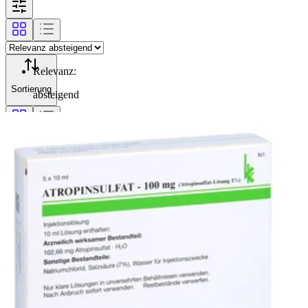
Relevanz
:
Sortierung
absteigend
Filterung