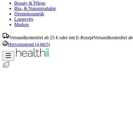
Beauty & Pflege
Bio- & Naturprodukte
Dermokosmetik
Longevity
Marken
Versandkostenfrei ab 25 € oder mit E-Rezept
Versandkostenfrei ab
Hervorragend
(4,66/5)