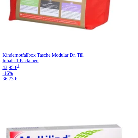
Kindernotfallbox Tasche Modular Dr. Till
Inhalt
:
1 Päckchen
1
43,95 €
-16%
36,73 €