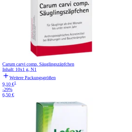
Carum carvi comp. Säuglingszäpfchen
Inhalt
:
10x1 g
,
N1
Weitere Packungsgrößen
1
9,10 €
-29%
6,50 €