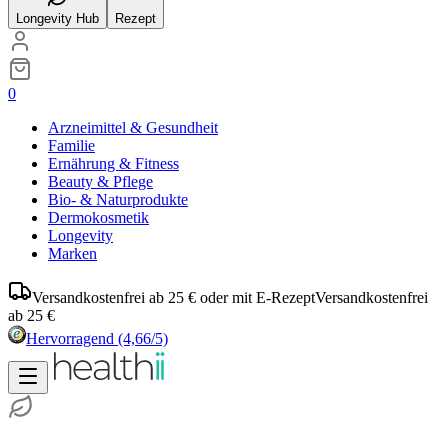
Longevity Hub
Rezept
0
Arzneimittel & Gesundheit
Familie
Ernährung & Fitness
Beauty & Pflege
Bio- & Naturprodukte
Dermokosmetik
Longevity
Marken
Versandkostenfrei ab 25 € oder mit E-Rezept
Versandkostenfrei
ab 25 €
Hervorragend
(4,66/5)