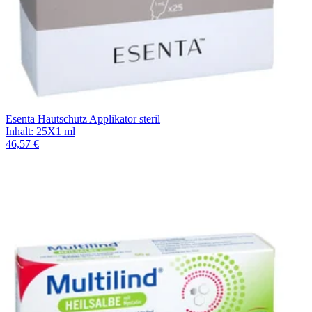
Regena Ney Cosmetic Dr. Theurer GmbH & Co. KG
(
1
)
STERO Enurex GmbH & Co. KG
(
11
)
Esenta Hautschutz Applikator steril
Inhalt
:
25X1 ml
46,57 €