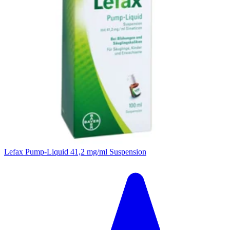
Lefax Pump-Liquid 41,2 mg/ml Suspension