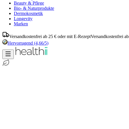
Beauty & Pflege
Bio- & Naturprodukte
Dermokosmetik
Longevity
Marken
Versandkostenfrei ab 25 € oder mit E-Rezept
Versandkostenfrei ab
Hervorragend
(4,66/5)