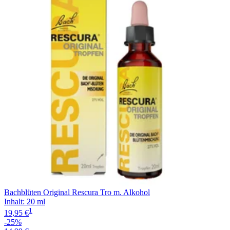
28x20 ml
(
1
)
15 g
(
1
)
Filterung
400 ml
(
1
)
74 g
(
1
)
44 g
(
1
)
Bachblüten Original Rescura Tro m. Alkohol
Inhalt
:
20 ml
1
19,95 €
-25%