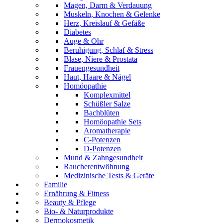
Magen, Darm & Verdauung
Muskeln, Knochen & Gelenke
Herz, Kreislauf & Gefäße
Diabetes
Auge & Ohr
Beruhigung, Schlaf & Stress
Blase, Niere & Prostata
Frauengesundheit
Haut, Haare & Nägel
Homöopathie
Komplexmittel
Schüßler Salze
Bachblüten
Homöopathie Sets
Aromatherapie
C-Potenzen
D-Potenzen
Mund & Zahngesundheit
Raucherentwöhnung
Medizinische Tests & Geräte
Familie
Ernährung & Fitness
Beauty & Pflege
Bio- & Naturprodukte
Dermokosmetik