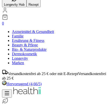
Longevity Hub
Rezept
0
Arzneimittel & Gesundheit
Familie
Ernährung & Fitness
Beauty & Pflege
Bio- & Naturprodukte
Dermokosmetik
Longevity
Marken
Versandkostenfrei ab 25 € oder mit E-Rezept
Versandkostenfrei
ab 25 €
Hervorragend
(4,66/5)