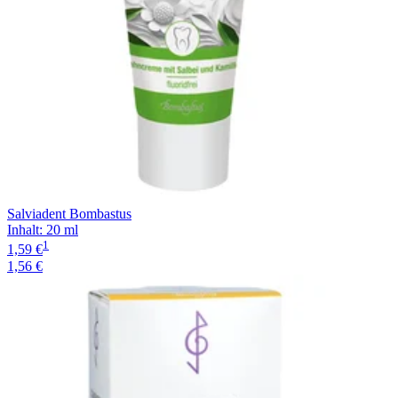
Salviadent Bombastus
Inhalt
:
20 ml
1
1,59 €
1,56 €