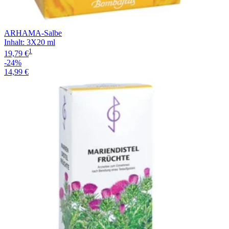
ARHAMA-Salbe
Inhalt
:
3X20 ml
1
19,79 €
-24%
14,99 €