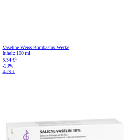
Vaseline Weiss Bombastus-Werke
Inhalt
:
100 ml
1
5,54 €
-23%
4,29 €