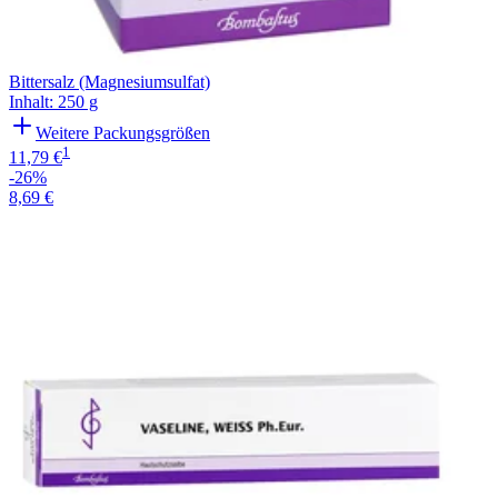
Bittersalz (Magnesiumsulfat)
Inhalt
:
250 g
Weitere Packungsgrößen
1
11,79 €
-26%
8,69 €