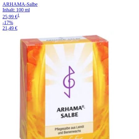
ARHAMA-Salbe
Inhalt
:
100 ml
1
25,99 €
-17%
21,49 €