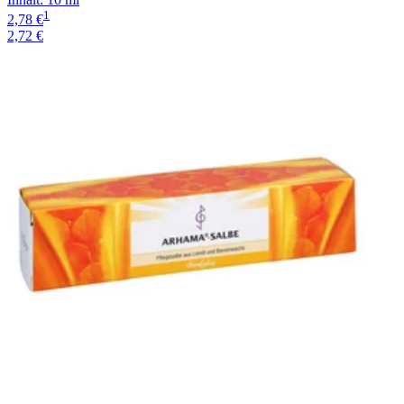
1
2,78 €
2,72 €