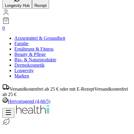
Longevity Hub
Rezept
0
Arzneimittel & Gesundheit
Familie
Ernährung & Fitness
Beauty & Pflege
Bio- & Naturprodukte
Dermokosmetik
Longevity
Marken
Versandkostenfrei ab 25 € oder mit E-Rezept
Versandkostenfrei
ab 25 €
Hervorragend
(4,66/5)