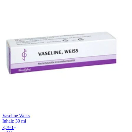
Vaseline Weiss
Inhalt
:
30 ml
1
3,79 €