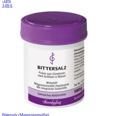
-18%
3,09 €
Bittersalz (Magnesiumsulfat)