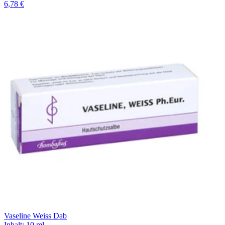
6,78 €
Vaseline Weiss Dab
Inhalt
:
10 ml