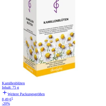
Kamillenblüten
Inhalt
:
75 g
Weitere Packungsgrößen
1
8,49 €
-20%