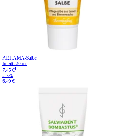
ARHAMA-Salbe
Inhalt
:
20 ml
1
7,45 €
-13%
6,49 €