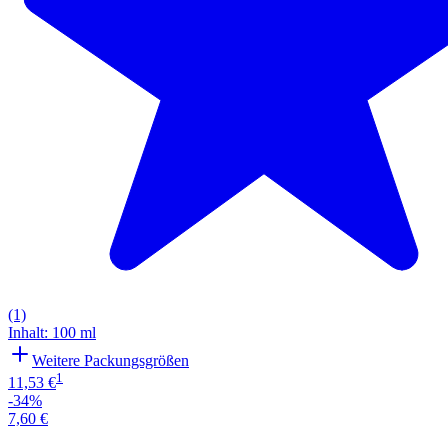
(1)
Inhalt
:
100 ml
Weitere Packungsgrößen
1
11,53 €
-34%
7,60 €