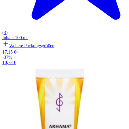
(3)
Inhalt
:
100 ml
Weitere Packungsgrößen
1
17,15 €
-37%
10,73 €