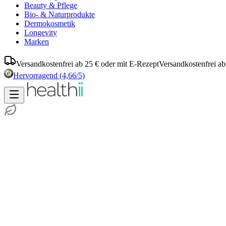
Beauty & Pflege
Bio- & Naturprodukte
Dermokosmetik
Longevity
Marken
Versandkostenfrei ab 25 € oder mit E-Rezept
Versandkostenfrei ab
Hervorragend
(4,66/5)