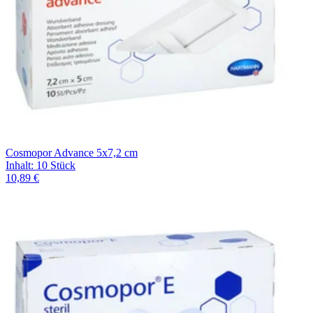
Cosmopor Advance 5x7,2 cm
Inhalt
:
10 Stück
10,89 €