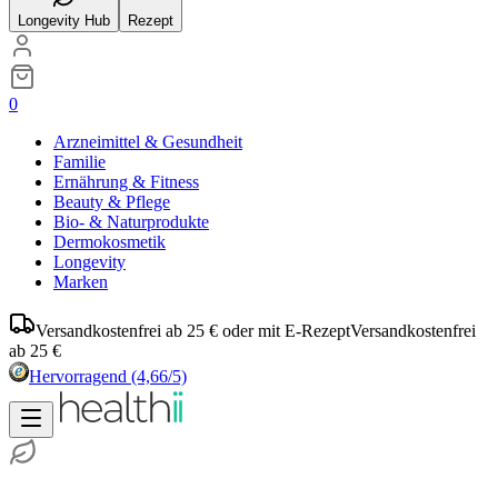
Longevity Hub
Rezept
0
Arzneimittel & Gesundheit
Familie
Ernährung & Fitness
Beauty & Pflege
Bio- & Naturprodukte
Dermokosmetik
Longevity
Marken
Versandkostenfrei ab 25 € oder mit E-Rezept
Versandkostenfrei
ab 25 €
Hervorragend
(4,66/5)