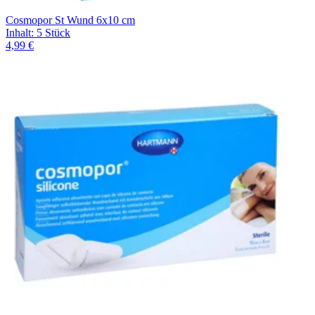
Cosmopor St Wund 6x10 cm
Inhalt
:
5 Stück
4,99 €