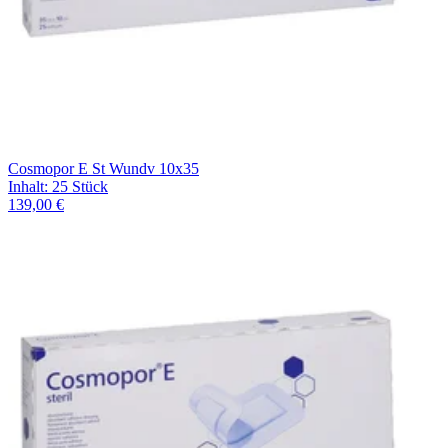
Cosmopor E St Wundv 10x35
Inhalt
:
25 Stück
139,00 €