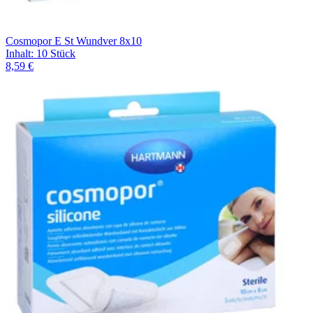
Cosmopor E St Wundver 8x10
Inhalt
:
10 Stück
8,59 €