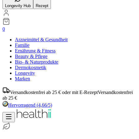
Longevity Hub
Rezept
0
Arzneimittel & Gesundheit
Familie
Ernährung & Fitness
Beauty & Pflege
Bio- & Naturprodukte
Dermokosmetik
Longevity
Marken
Versandkostenfrei ab 25 € oder mit E-Rezept
Versandkostenfrei
ab 25 €
Hervorragend
(4,66/5)