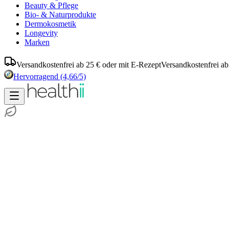
Beauty & Pflege
Bio- & Naturprodukte
Dermokosmetik
Longevity
Marken
Versandkostenfrei ab 25 € oder mit E-Rezept
Versandkostenfrei ab
Hervorragend
(4,66/5)