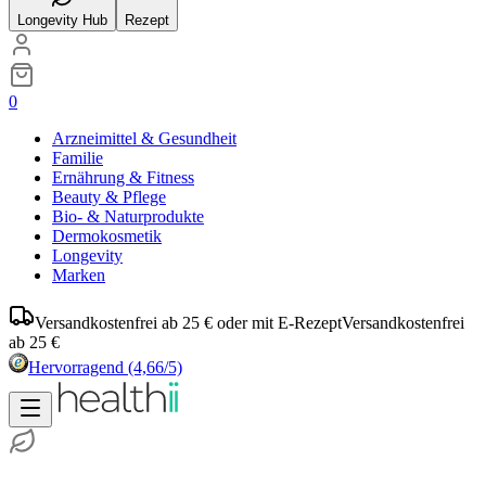
Longevity Hub
Rezept
0
Arzneimittel & Gesundheit
Familie
Ernährung & Fitness
Beauty & Pflege
Bio- & Naturprodukte
Dermokosmetik
Longevity
Marken
Versandkostenfrei ab 25 € oder mit E-Rezept
Versandkostenfrei
ab 25 €
Hervorragend
(4,66/5)