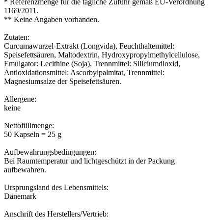
* Referenzmenge für die tägliche Zufuhr gemäß EU-Verordnung
1169/2011.
** Keine Angaben vorhanden.
Zutaten:
Curcumawurzel-Extrakt (Longvida), Feuchthaltemittel:
Speisefettsäuren, Maltodextrin, Hydroxypropylmethylcellulose,
Emulgator: Lecithine (Soja), Trennmittel: Siliciumdioxid,
Antioxidationsmittel: Ascorbylpalmitat, Trennmittel:
Magnesiumsalze der Speisefettsäuren.
Allergene:
keine
Nettofüllmenge:
50 Kapseln = 25 g
Aufbewahrungsbedingungen:
Bei Raumtemperatur und lichtgeschützt in der Packung
aufbewahren.
Ursprungsland des Lebensmittels:
Dänemark
Anschrift des Herstellers/Vertrieb: