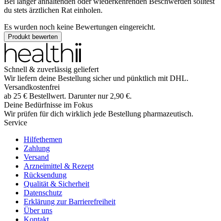
Bei länger anhaltenden oder wiederkehrenden Beschwerden solltest
du stets ärztlichen Rat einholen.
Es wurden noch keine Bewertungen eingereicht.
Produkt bewerten
Schnell & zuverlässig geliefert
Wir liefern deine Bestellung sicher und
pünktlich
mit
DHL
.
Versandkostenfrei
ab
25
€
Bestellwert. Darunter nur
2,90
€
.
Deine Bedürfnisse im Fokus
Wir prüfen für dich wirklich
jede
Bestellung pharmazeutisch.
Service
Hilfethemen
Zahlung
Versand
Arzneimittel & Rezept
Rücksendung
Qualität & Sicherheit
Datenschutz
Erklärung zur Barrierefreiheit
Über uns
Kontakt