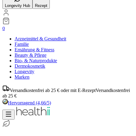
Longevity Hub
Rezept
0
Arzneimittel & Gesundheit
Familie
Ernährung & Fitness
Beauty & Pflege
Bio- & Naturprodukte
Dermokosmetik
Longevity
Marken
Versandkostenfrei ab 25 € oder mit E-Rezept
Versandkostenfrei
ab 25 €
Hervorragend
(4,66/5)