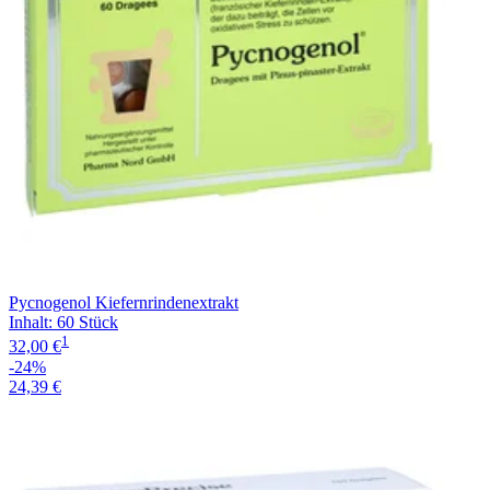
Pycnogenol Kiefernrindenextrakt
Inhalt
:
60 Stück
1
32,00 €
-24%
24,39 €