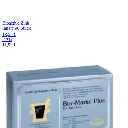
Bioactive Zink
Inhalt
:
90 Stück
1
13,55 €
-12%
11,99 €