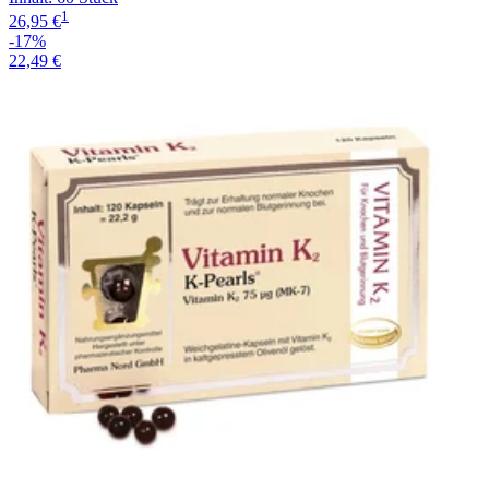
1
26,95 €
-17%
22,49 €