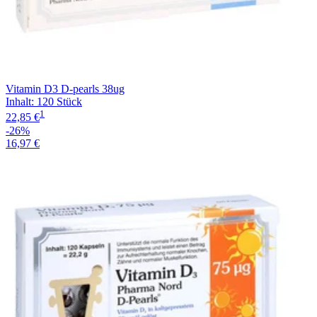
Vitamin D3 D-pearls 38ug
Inhalt
:
120 Stück
1
22,85 €
-26%
16,97 €