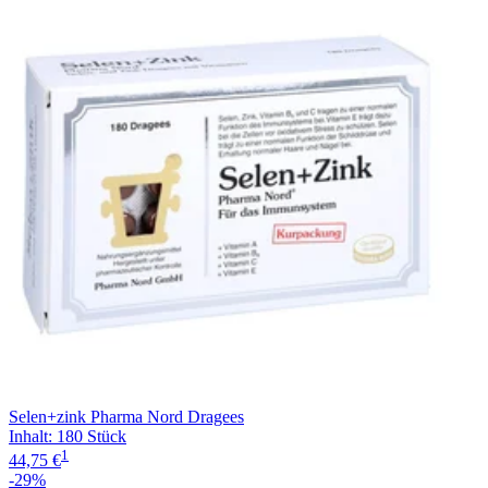
Selen+zink Pharma Nord Dragees
Inhalt
:
180 Stück
1
44,75 €
-29%