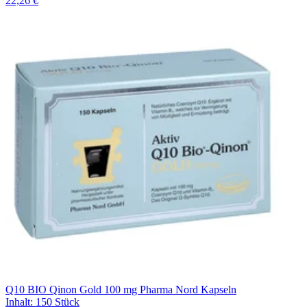
22,26 €
Q10 BIO Qinon Gold 100 mg Pharma Nord Kapseln
Inhalt
:
150 Stück