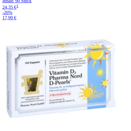
Inhalt
:
90 Stück
1
24,35 €
-26%
17,99 €