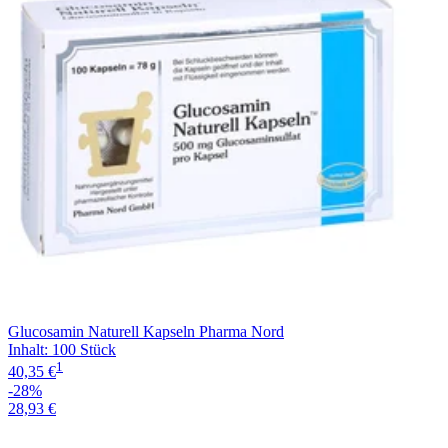
Glucosamin Naturell Kapseln Pharma Nord
Inhalt
:
100 Stück
1
40,35 €
-28%
28,93 €