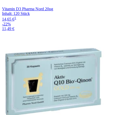
Vitamin D3 Pharma Nord 20ug
Inhalt
:
120 Stück
1
14,65 €
-22%
11,49 €