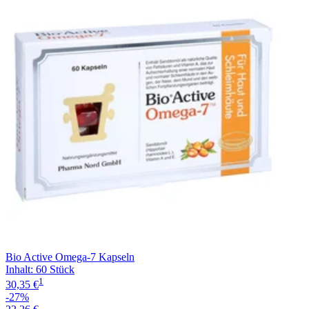
Filterung
Bio Active Omega-7 Kapseln
Inhalt
:
60 Stück
1
30,35 €
-27%