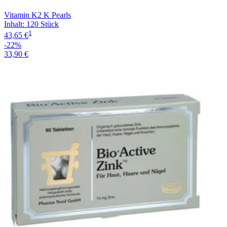
Vitamin K2 K Pearls
Inhalt
:
120 Stück
1
43,65 €
-22%
33,90 €