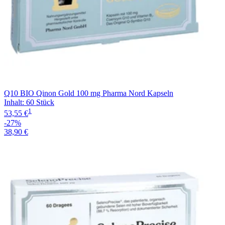
Q10 BIO Qinon Gold 100 mg Pharma Nord Kapseln
Inhalt
:
60 Stück
1
53,55 €
-27%
38,90 €