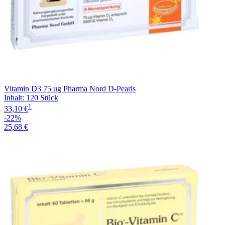
Vitamin D3 75 ug Pharma Nord D-Pearls
Inhalt
:
120 Stück
1
33,10 €
-22%
25,68 €