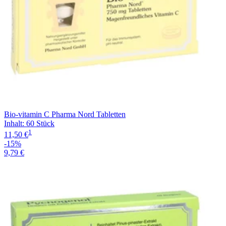
Bio-vitamin C Pharma Nord Tabletten
Inhalt
:
60 Stück
1
11,50 €
-15%
9,79 €