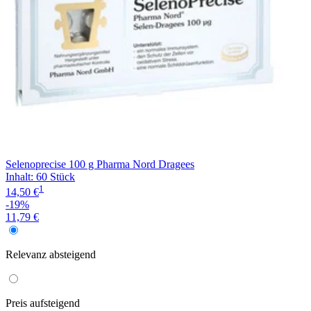
Selenoprecise 100 g Pharma Nord Dragees
Inhalt
:
60 Stück
1
14,50 €
-19%
11,79 €
Relevanz
absteigend
Preis
aufsteigend