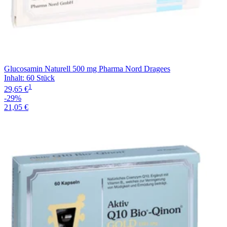
Glucosamin Naturell 500 mg Pharma Nord Dragees
Inhalt
:
60 Stück
1
29,65 €
-29%
21,05 €