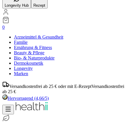
Longevity Hub
Rezept
0
Arzneimittel & Gesundheit
Familie
Ernährung & Fitness
Beauty & Pflege
Bio- & Naturprodukte
Dermokosmetik
Longevity
Marken
Versandkostenfrei ab 25 € oder mit E-Rezept
Versandkostenfrei
ab 25 €
Hervorragend
(4,66/5)