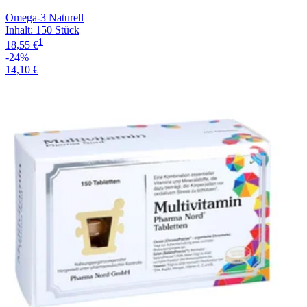
Omega-3 Naturell
Inhalt
:
150 Stück
1
18,55 €
-24%
14,10 €