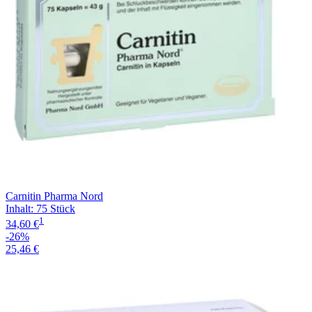
Carnitin Pharma Nord
Inhalt
:
75 Stück
1
34,60 €
-26%
25,46 €