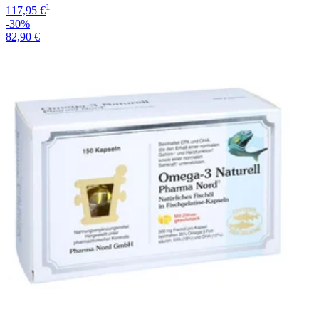
1
117,95 €
-30%
82,90 €