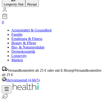
Longevity Hub
Rezept
0
Arzneimittel & Gesundheit
Familie
Ernährung & Fitness
Beauty & Pflege
Bio- & Naturprodukte
Dermokosmetik
Longevity
Marken
Versandkostenfrei ab 25 € oder mit E-Rezept
Versandkostenfrei
ab 25 €
Hervorragend
(4,66/5)