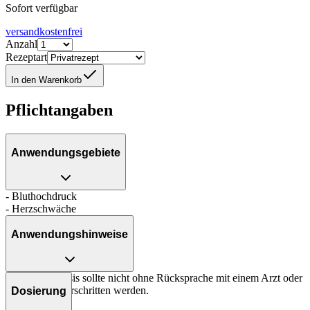
Sofort verfügbar
versandkostenfrei
Anzahl
Rezeptart
In den Warenkorb
Pflichtangaben
Anwendungsgebiete
- Bluthochdruck
- Herzschwäche
Anwendungshinweise
Die Gesamtdosis sollte nicht ohne Rücksprache mit einem Arzt oder
Apotheker überschritten werden.
Dosierung