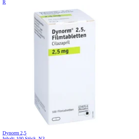
R
Dynorm 2,5
Inhalt
:
100 Stück
,
N3