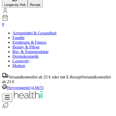
Longevity Hub
Rezept
0
Arzneimittel & Gesundheit
Familie
Ernährung & Fitness
Beauty & Pflege
Bio- & Naturprodukte
Dermokosmetik
Longevity
Marken
Versandkostenfrei ab 25 € oder mit E-Rezept
Versandkostenfrei
ab 25 €
Hervorragend
(4,66/5)