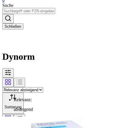
0
Suche
Schließen
Dynorm
Relevanz
:
Sortierung
absteigend