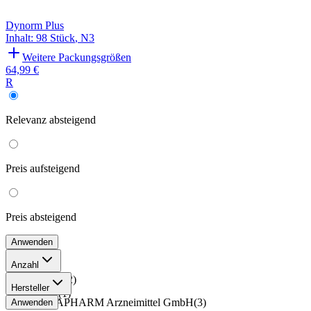
Dynorm Plus
Inhalt
:
98 Stück
,
N3
Weitere Packungsgrößen
64,99 €
R
Relevanz
absteigend
Preis
aufsteigend
Preis
absteigend
Anwenden
Anzahl
100 Stück
(
2
)
Hersteller
98 Stück
(
1
)
CHEPLAPHARM Arzneimittel GmbH
(
3
)
Anwenden