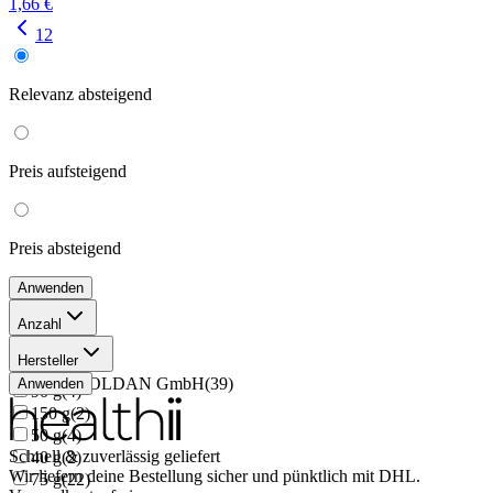
1,66 €
1
2
Relevanz
absteigend
Preis
aufsteigend
Preis
absteigend
Anwenden
Anzahl
100 g
(
1
)
Hersteller
20 g
(
4
)
Dr. C. SOLDAN GmbH
(
39
)
Anwenden
90 g
(
4
)
150 g
(
2
)
50 g
(
4
)
Schnell & zuverlässig geliefert
40 g
(
2
)
Wir liefern deine Bestellung sicher und
pünktlich
mit
DHL
.
75 g
(
22
)