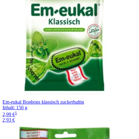
Em-eukal Bonbons klassisch zuckerhaltig
Inhalt
:
150 g
1
2,99 €
2,93 €