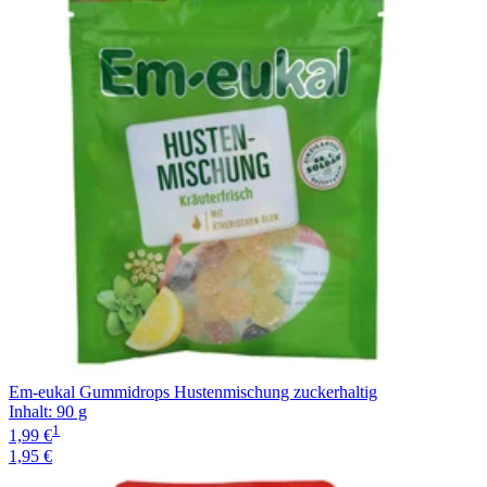
Em-eukal Gummidrops Hustenmischung zuckerhaltig
Inhalt
:
90 g
1
1,99 €
1,95 €