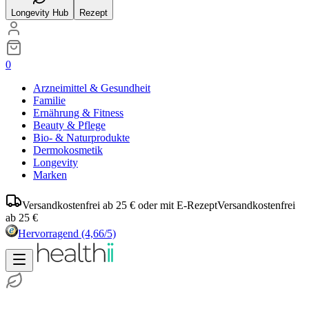
Longevity Hub
Rezept
0
Arzneimittel & Gesundheit
Familie
Ernährung & Fitness
Beauty & Pflege
Bio- & Naturprodukte
Dermokosmetik
Longevity
Marken
Versandkostenfrei ab 25 € oder mit E-Rezept
Versandkostenfrei
ab 25 €
Hervorragend
(4,66/5)